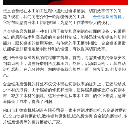
您是否曾经在木工加工过程中遇到过锯条磨损、切割效率低下的问
题？现在，我们向您介绍一款颠覆传统的工具——
合金锯条磨齿机
，
它将帮助您提升木工切割效率，为您的工作带来极大的便利。
合金锯条磨齿机是一种专门用于修复和磨削锯条齿面的设备，它采用
先进的磨削技术和高品质的合金材料制成，能够迅速恢复锯条的切割
能力，延长锯条的使用寿命。与传统的手工磨削相比，合金锯条磨齿
机能够更加精准地磨削出锋利的锯齿，有效提高切割效率。
使用合金锯条磨齿机的过程非常简单。首先，将需要修复的锯条安装
到磨齿机上，调整好磨削角度和压力。然后，启动磨齿机，让其自动
进行磨削。在几分钟内，您的锯条就会焕然一新，恢复到zui佳切割状
态。
合金锯条磨齿机的好处不仅仅体现在切割效率的提升上，它还能够减
少木材的浪费。由于锯齿的修复和磨削，使得锯条能够更好地切割木
材，减少了木材的损耗。这对于长期从事木工加工的企业来说，意味
着降低了成本，提高了利润。
佛山市利德鑫机械制造有限公司是一家主营锯片磨齿机,合金锯片磨齿
机,全自动锯片磨齿机,数控锯片磨齿机,锯条磨齿机,合金锯条磨齿机,多
片锯磨齿机等的锯片磨齿机厂家。