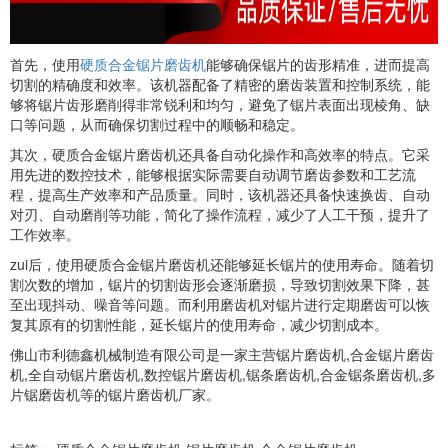
首先，使用
硬质合金锯片磨齿机
能够确保锯片的齿形精准，进而提高
切割的精确度和效率。该机器配备了精密的磨齿装置和控制系统，能
够将锯片齿形磨削得非常锐利和均匀，避免了锯片表面出现棱角、缺
口等问题，从而确保切割过程中的顺畅和稳定。
其次，硬质合金锯片磨齿机还具备自动化操作和高效率的特点。它采
用先进的数控技术，能够根据实际需要自动调节磨齿参数和工艺流
程，提高生产效率和产品质量。同时，该机器还具备快速换齿、自动
对刃、自动磨削等功能，简化了操作流程，减少了人工干预，提升了
工作效率。
zui后，使用硬质合金锯片磨齿机还能够延长锯片的使用寿命。随着切
割次数的增加，锯片的切割齿形会逐渐磨损，导致切割效果下降，甚
至出现抖动、噪音等问题。而利用磨齿机对锯片进行定期磨齿可以恢
复其原有的切割性能，延长锯片的使用寿命，减少切割成本。
佛山市利德鑫机械制造有限公司是一家主营锯片磨齿机,合金锯片磨齿
机,全自动锯片磨齿机,数控锯片磨齿机,锯条磨齿机,合金锯条磨齿机,多
片锯磨齿机等的锯片磨齿机厂家。