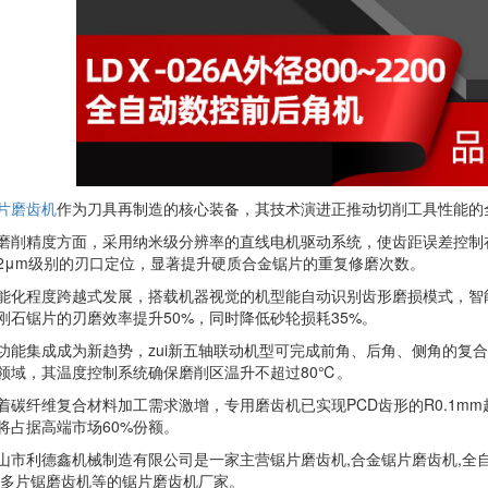
片磨齿机
作为刀具再制造的核心装备，其技术演进正推动切削工具性能的
磨削精度方面，采用纳米级分辨率的直线电机驱动系统，使齿距误差控制在±0
2μm级别的刃口定位，显著提升硬质合金锯片的重复修磨次数。
能化程度跨越式发展，搭载机器视觉的机型能自动识别齿形磨损模式，智能
刚石锯片的刃磨效率提升50%，同时降低砂轮损耗35%。
功能集成成为新趋势，zui新五轴联动机型可完成前角、后角、侧角的复合
领域，其温度控制系统确保磨削区温升不超过80℃。
着碳纤维复合材料加工需求激增，专用磨齿机已实现PCD齿形的R0.1mm
将占据高端市场60%份额。
山市利德鑫机械制造有限公司是一家主营锯片磨齿机,合金锯片磨齿机,全自
,多片锯磨齿机等的锯片磨齿机厂家。