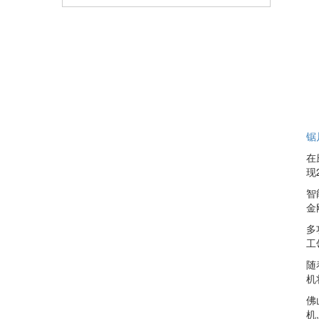
锯
在
现
智
金
多
工
随
机
佛
机