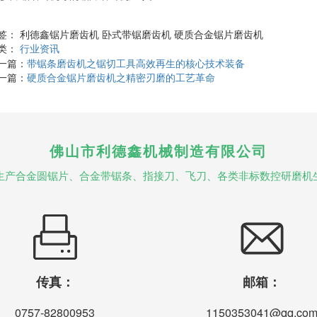
签： 利德鑫锯片磨齿机 卧式带锯磨齿机 硬质合金锯片磨齿机
类：
行业资讯
一篇：
带锯条磨齿机之锯切工具高效再生的核心技术装备
一篇：
硬质合金锯片磨齿机之精密刃磨的工艺革命
佛山市利德鑫机械制造有限公司
生产合金圆锯片、合金带锯条、指接刀、飞刀、各类非标数控研磨机
传真：
邮箱：
0757-82800953
1150353041@qq.co