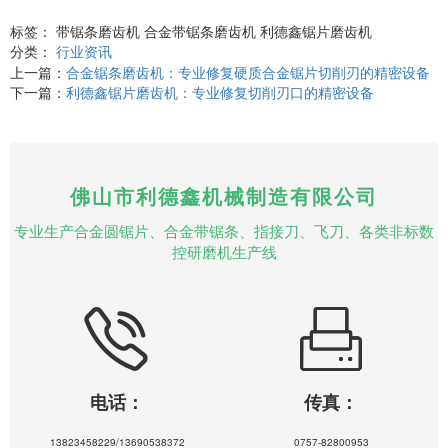
标签： 带锯条磨齿机 合金带锯条磨齿机 利德鑫锯片磨齿机
分类：
行业资讯
上一篇：
合金锯条磨齿机：专业修复硬质合金锯片切削刃的精密设备
下一篇：
利德鑫锯片磨齿机：专业修复切削刃口的精密设备
佛山市利德鑫机械制造有限公司
专业生产合金圆锯片、合金带锯条、指接刀、飞刀、各类非标数
控研磨机生产线
电话：
传真：
13823458229/13690538372
0757-82800953