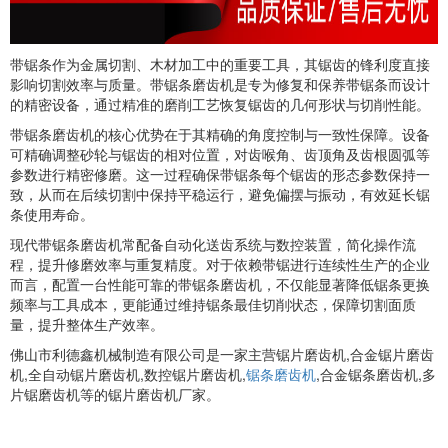
带锯条作为金属切割、木材加工中的重要工具，其锯齿的锋利度直接
影响切割效率与质量。带锯条磨齿机是专为修复和保养带锯条而设计
的精密设备，通过精准的磨削工艺恢复锯齿的几何形状与切削性能。
带锯条磨齿机的核心优势在于其精确的角度控制与一致性保障。设备
可精确调整砂轮与锯齿的相对位置，对齿喉角、齿顶角及齿根圆弧等
参数进行精密修磨。这一过程确保带锯条每个锯齿的形态参数保持一
致，从而在后续切割中保持平稳运行，避免偏摆与振动，有效延长锯
条使用寿命。
现代带锯条磨齿机常配备自动化送齿系统与数控装置，简化操作流
程，提升修磨效率与重复精度。对于依赖带锯进行连续性生产的企业
而言，配置一台性能可靠的带锯条磨齿机，不仅能显著降低锯条更换
频率与工具成本，更能通过维持锯条最佳切削状态，保障切割面质
量，提升整体生产效率。
佛山市利德鑫机械制造有限公司是一家主营锯片磨齿机,合金锯片磨齿
机,全自动锯片磨齿机,数控锯片磨齿机,
锯条磨齿机
,合金锯条磨齿机,多
片锯磨齿机等的锯片磨齿机厂家。