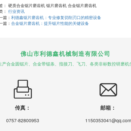
签： 硬质合金锯片磨齿机 锯片磨齿机 合金锯片磨齿机
类：
行业资讯
一篇：
利德鑫锯片磨齿机：专业修复切削刃口的精密设备
一篇：
合金锯片磨齿机：提升锯片性能的关键设备
佛山市利德鑫机械制造有限公司
生产合金圆锯片、合金带锯条、指接刀、飞刀、各类非标数控研磨机
传真：
邮箱：
0757-82800953
1150353041@qq.co