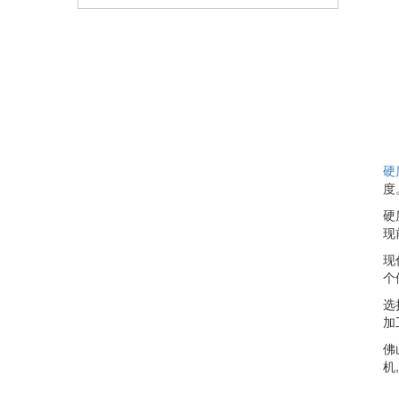
硬
度
硬
现
现
个
选
加
佛
机