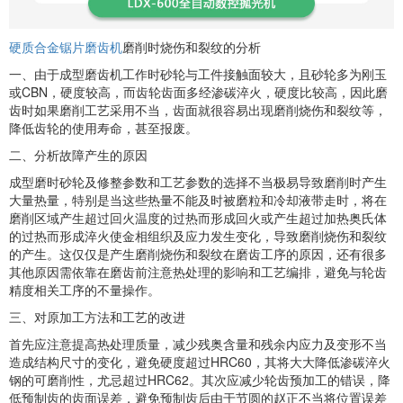
硬质合金锯片磨齿机
磨削时烧伤和裂纹的分析
一、由于成型磨齿机工作时砂轮与工件接触面较大，且砂轮多为刚玉
或CBN，硬度较高，而齿轮齿面多经渗碳淬火，硬度比较高，因此磨
齿时如果磨削工艺采用不当，齿面就很容易出现磨削烧伤和裂纹等，
降低齿轮的使用寿命，甚至报废。
二、分析故障产生的原因
成型磨时砂轮及修整参数和工艺参数的选择不当极易导致磨削时产生
大量热量，特别是当这些热量不能及时被磨粒和冷却液带走时，将在
磨削区域产生超过回火温度的过热而形成回火或产生超过加热奥氏体
的过热而形成淬火使金相组织及应力发生变化，导致磨削烧伤和裂纹
的产生。这仅仅是产生磨削烧伤和裂纹在磨齿工序的原因，还有很多
其他原因需依靠在磨齿前注意热处理的影响和工艺编排，避免与轮齿
精度相关工序的不量操作。
三、对原加工方法和工艺的改进
首先应注意提高热处理质量，减少残奥含量和残余内应力及变形不当
造成结构尺寸的变化，避免硬度超过HRC60，其将大大降低渗碳淬火
钢的可磨削性，尤忌超过HRC62。其次应减少轮齿预加工的错误，降
低预制齿的齿面误差，避免预制齿后由于节圆的赵正不当将位置误差