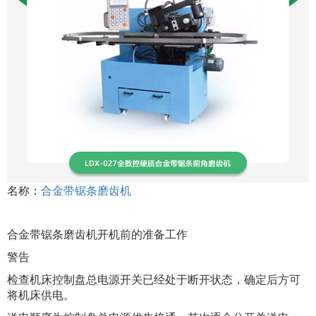
名称：
合金带锯条磨齿机
合金带锯条磨齿机开机前的准备工作
警告
检查机床控制盘总电源开关已经处于断开状态，确定后方可
将机床供电。