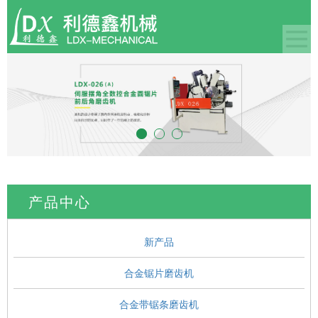
产品中心
新产品
合金锯片磨齿机
合金带锯条磨齿机