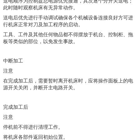
送电顺序为控制盘总电源优先接通，其次逐个分开关送电；
此时随时观察机床有无异常动作。
送电后优先进行手动调试确保各个机械设备连接良好方可进
行机床正常对刀及加工程序的启动。
工具、工件及其他任何物品都不得摆放于机台、控制柜、拖
板等类似的部位，以免发生事故。
中断加工
注意
在完成加工后，需要暂时离开机床时，应将操作面板上的电
源开关关闭，并断开主电路开关。
完成加工后
注意
停机前不得进行清理工作。
将机床各部件返回初始位置。